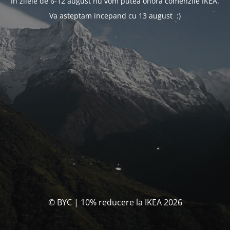
In zilele de 6-12 august nu vom putea onora comenzile IKEA.
Va asteptam incepand cu 13 august :)
© BYC | 10% reducere la IKEA 2026