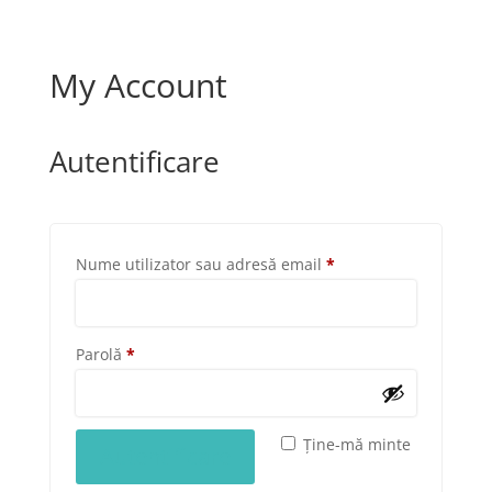
My Account
Autentificare
Obligatoriu
Nume utilizator sau adresă email
*
Obligatoriu
Parolă
*
Ține-mă minte
Autentificare