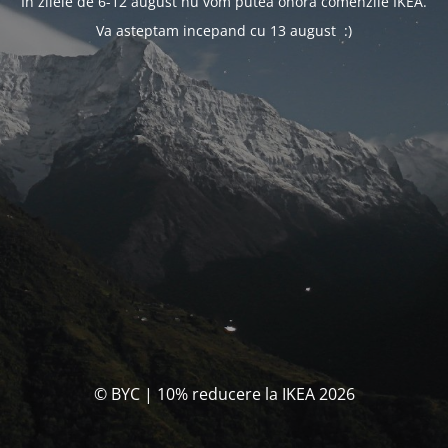
In zilele de 6-12 august nu vom putea onora comenzile IKEA.
Va asteptam incepand cu 13 august :)
© BYC | 10% reducere la IKEA 2026